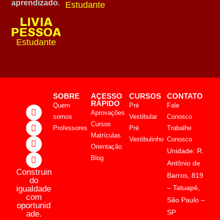
aprendizado.
Estudante
LIVIA
PESSOA
Estudante
SOBRE
ACESSO
CURSOS
CONTATO
RÁPIDO
Quem
Pré
Fale
Aprovações
somos
Vestibular
Conosco
Cursos
Professores
Pré
Trabalhe
Matrículas
Vestibulinho
Conosco
Orientação
Unidade: R.
Blog
Antônio de
Construin
Barros, 819
do
– Tatuapé,
igualdade
com
São Paulo –
oportunid
SP
ade.