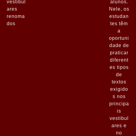
vestibul
alunos.
ares
Nele, os
renoma
estudan
dos
tes têm
a
oportuni
dade de
praticar
diferent
es tipos
de
textos
exigido
s nos
principa
is
vestibul
ares e
no