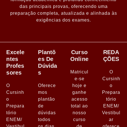
das principais provas, oferecendo uma
preparação completa, atualizada e alinhada às
exigências dos exames.
Excele
Plantõ
Curso
REDA
Ntes
Es De
Online
ÇÕES
Profes
Dúvida
Sores
S
Matricul
O
e-se
Cursinh
O
Oferece
hoje e
o
Cursinh
mos
ganhe
Prepara
o
plantão
acesso
tório
Prepara
de
total ao
ENEM/
tório
dúvidas
nosso
Vestibul
ENEM/
todos
curso
ar
Vestibul
os dias
de
oferece