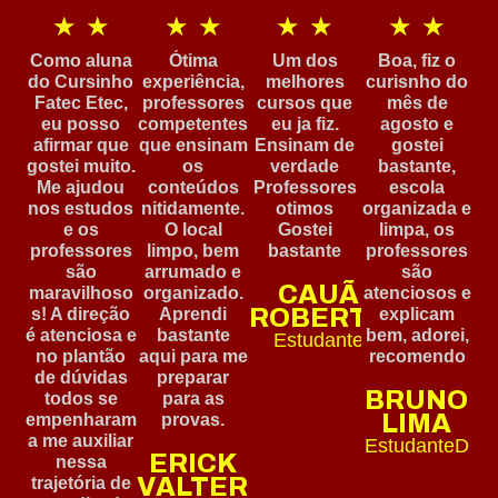
★
★
★
★
★
★
★
★
Como aluna
Ótima
Um dos
Boa, fiz o
do Cursinho
experiência,
melhores
curisnho do
Fatec Etec,
professores
cursos que
mês de
eu posso
competentes
eu ja fiz.
agosto e
afirmar que
que ensinam
Ensinam de
gostei
gostei muito.
os
verdade
bastante,
Me ajudou
conteúdos
Professores
escola
nos estudos
nitidamente.
otimos
organizada e
e os
O local
Gostei
limpa, os
professores
limpo, bem
bastante
professores
são
arrumado e
são
CAUÃ
maravilhoso
organizado.
atenciosos e
ROBERTO
s! A direção
Aprendi
explicam
é atenciosa e
bastante
bem, adorei,
Estudante
no plantão
aqui para me
recomendo
de dúvidas
preparar
BRUNO
todos se
para as
LIMA
empenharam
provas.
a me auxiliar
EstudanteD
ERICK
nessa
VALTER
trajetória de