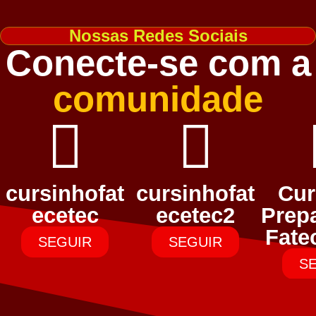
Nossas Redes Sociais
Conecte-se com a
comunidade
cursinhofat
cursinhofat
Cur
ecetec
ecetec2
Prepa
Fate
SEGUIR
SEGUIR
S