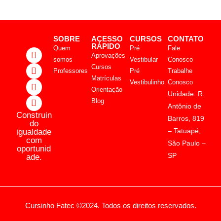
SOBRE
ACESSO
CURSOS
CONTATO
RÁPIDO
Quem
Pré
Fale
Aprovações
somos
Vestibular
Conosco
Cursos
Professores
Pré
Trabalhe
Matrículas
Vestibulinho
Conosco
Orientação
Unidade: R.
Blog
Antônio de
Construin
Barros, 819
do
– Tatuapé,
igualdade
com
São Paulo –
oportunid
SP
ade.
Cursinho Fatec ©2024. Todos os direitos reservados.