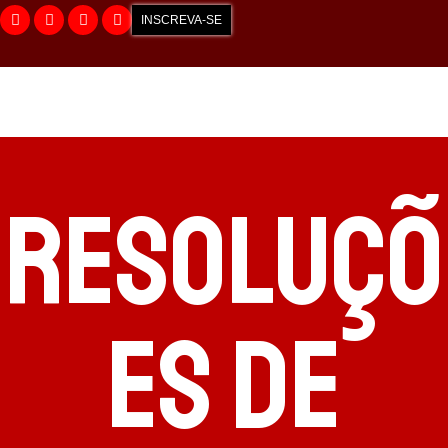
INSCREVA-SE
Resoluçõ
es de